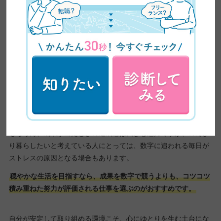
条件4：ノルマが厳しい
ノルマが厳しい仕事は、達成へのプレッシャーが常につきまと
い、心の余裕が奪われがちです。
たとえば、営業職や販売職などは成果が数字で明確に評価される
ため、「目標を達成しなければ」という焦りを感じる場面も多い
でしょう。
もちろん、成果が出たときの達成感は大きな魅力ですが、のんび
り暮らしたいと考えている人にとっては、数字に追われる毎日が
ストレスの原因となる場合もあります。
穏やかな生活を目指すなら、成果を数字で競うよりも、コツコツ
積み重ねた努力が評価される仕事を選ぶのがおすすめです。
自分が安定して取り組める環境こそ、心にゆとりを生む土台にな