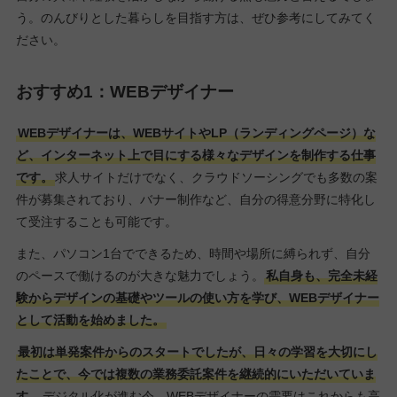
う。のんびりとした暮らしを目指す方は、ぜひ参考にしてみてく
ださい。
おすすめ1：WEBデザイナー
WEBデザイナーは、WEBサイトやLP（ランディングページ）な
ど、インターネット上で目にする様々なデザインを制作する仕事
です。
求人サイトだけでなく、クラウドソーシングでも多数の案
件が募集されており、バナー制作など、自分の得意分野に特化し
て受注することも可能です。
また、パソコン1台でできるため、時間や場所に縛られず、自分
のペースで働けるのが大きな魅力でしょう。
私自身も、完全未経
験からデザインの基礎やツールの使い方を学び、WEBデザイナー
として活動を始めました。
最初は単発案件からのスタートでしたが、日々の学習を大切にし
たことで、今では複数の業務委託案件を継続的にいただいていま
す。
デジタル化が進む今、WEBデザイナーの需要はこれからも高