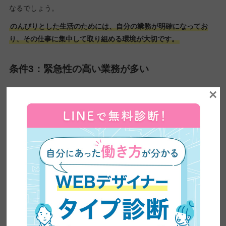
なるでしょう。
のんびりとした生活のためには、自分の業務が明確になってお
り、その仕事に集中して取り組める環境が大切です。
条件3：緊急性の高い業務が多い
×
緊急性の高い業務は、常に納期に追われるためプレッシャーを感
じやすくなるでしょう。
例えばユーザーからのクレームや、システムトラブルへの対応な
ど突発的な業務が多い場合、常に緊張感を強いられた状態になり
ます。
緊急性が高いと、時間外労働や休日出勤が必要になる可能性もあ
るでしょう。そうすると、なかなか自分の予定を立てられませ
ん。
のんびり暮らすには、心の余裕と安定したスケジュールが大切で
す。