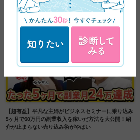
【全ママ必見】2児のシンママが脱サラしてWEBデザ
イナーに大転身した方法公開！
【超有益】平凡な主婦がビジネスセミナーに乗り込み
5ヶ月で60万円の副業収入を稼いだ方法を大公開！紹
介が止まらない売り込み術がやばい