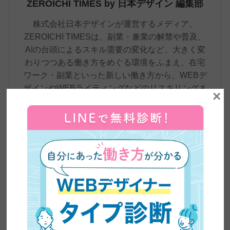
ZEROICHI TIMES by 日本デザイン 編集部
株式会社日本デザインが運営するメディア、
ZEROICHI TIMESは、副業・兼業の解禁や普及、
AIの台頭によるスキル需要の変化など、大きく変
わりつつある働き方をめぐる環境をふまえ、在宅
ワーク・副業といった新しい働き方から、WEBデ
ザインやWEBライティングなどのリスキリングま
×
で、これからの時代に必要な情報をわかりやす
く、かつ専門的に発信しています。記事は、自社
の現役クリエイターの知見をもとに制作。未経験
から転職・フリーランスへの転身を果たした4,500
名超の卒業生の実体験や、実際のインタビューも
交えながら、スキル習得からキャリア形成まで、
学びのあらゆる段階で役立つ、正確で信頼性の高
い情報をお届けしています。