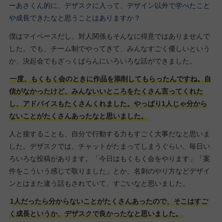
ーあさくん的に、デザスクに入って、デザイン以外で学べたこと
や成長できたなと思うことはありますか？
僕はマイペースだし、対人関係もそんなに得意ではありませんで
した。でも、チーム制でやってきて、みんなすごく優しいという
か、決起会でもざっくばらんにいろいろな話ができました。
一度、もくもく会のときに作品を添削してもらったんですね。自
信がなかったけど、みんないいところをたくさん言ってくれた
し、アドバイスもたくさんくれました。やっぱり1人じゃ分から
ないことがたくさんあったなと思いました。
人と接することも、自分で行動する力もすごく大事だなと思いま
した。デザスクでは、チャットがたまってしまうぐらい、毎日い
ろいろな投稿があります。「今日はもくもく会をやります」「案
件をこういう感じで取りました」とか、名刺のやり方などデザイ
ンとはまた違う話もされていて、すごいなと思いました。
1人だったら分からないことがたくさんあったので、そこはすご
く成長というか、デザスクで良かったなと思いました。