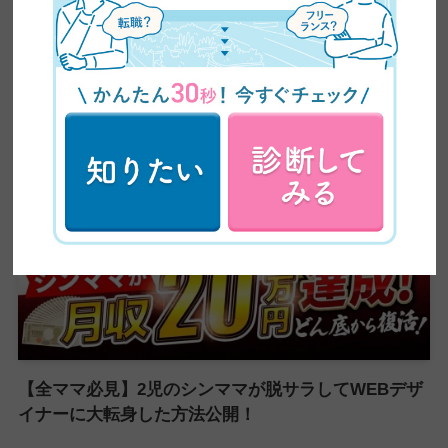
卒業生実績インタビュー
【全ママ必見】2児のシンママが脱サラしてWEBデザ
イナーに大転身した方法公開！