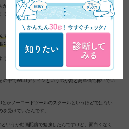
もが幼稚園に入園して自分の時間が確保できるようにな
くて、やっぱり仕事はしていきたいなという気持ちがあ
んですけど、やっぱり子どもとの時間も大事にしたかっ
限られているので、在宅のお仕事がいいな、と。
ようにしたいと思って、在宅や副業というワードいろい
その中でWEBデザインというのが割と高単価で稼いでい
IOとかノーコードツールのスクールというほどではない
のを受けていたんです。
oomというか動画配信で勉強したんですけど、面白くなく