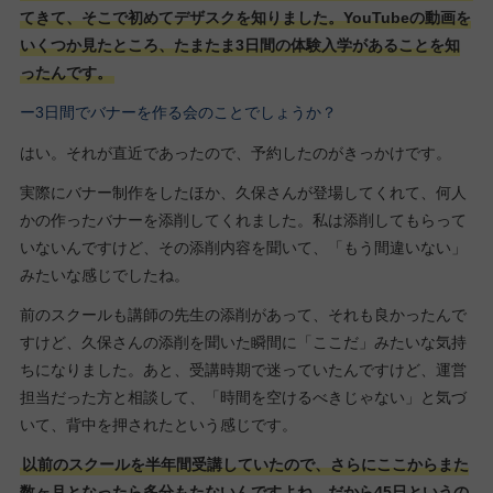
てきて、そこで初めてデザスクを知りました。YouTubeの動画を
いくつか見たところ、たまたま3日間の体験入学があることを知
ったんです。
ー3日間でバナーを作る会のことでしょうか？
はい。それが直近であったので、予約したのがきっかけです。
実際にバナー制作をしたほか、久保さんが登場してくれて、何人
かの作ったバナーを添削してくれました。私は添削してもらって
いないんですけど、その添削内容を聞いて、「もう間違いない」
みたいな感じでしたね。
前のスクールも講師の先生の添削があって、それも良かったんで
すけど、久保さんの添削を聞いた瞬間に「ここだ」みたいな気持
ちになりました。あと、受講時期で迷っていたんですけど、運営
担当だった方と相談して、「時間を空けるべきじゃない」と気づ
いて、背中を押されたという感じです。
以前のスクールを半年間受講していたので、さらにここからまた
数ヶ月となったら多分もたないんですよね、だから45日というの