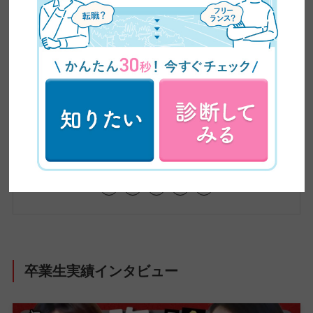
ワーク・副業といった新しい働き方から、WEBデ
ザインやWEBライティングなどのリスキリングま
で、これからの時代に必要な情報をわかりやす
く、かつ専門的に発信しています。記事は、自社
の現役クリエイターの知見をもとに制作。未経験
から転職・フリーランスへの転身を果たした4,500
名超の卒業生の実体験や、実際のインタビューも
交えながら、スキル習得からキャリア形成まで、
学びのあらゆる段階で役立つ、正確で信頼性の高
い情報をお届けしています。
卒業生実績インタビュー