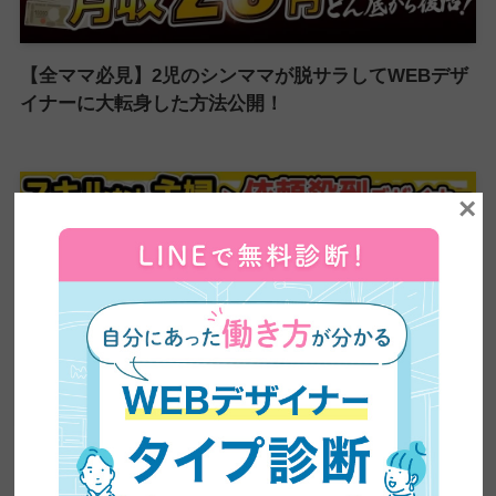
【全ママ必見】2児のシンママが脱サラしてWEBデザ
イナーに大転身した方法公開！
×
【超有益】平凡な主婦がビジネスセミナーに乗り込み
5ヶ月で60万円の副業収入を稼いだ方法を大公開！紹