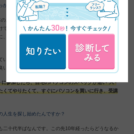
っかけについてお伺いしてもいいですか？
体の広告デザインに関わることがあったんですね。いろ
けて、原稿をもらって修正して入稿して…という作業を
に、わからないとできないのですごく大変だったんで
ていたときに、デザスクが出てきたんです。1回無料セ
臭いと思っていました（笑）。
トに参加したら、自宅のパソコンのスペックが追いつい
たくてやりたくて、すぐにパソコンを買いに行き、受講
の人生を探し始めたんですか？
も二十代半ばなんです。この先10年経ったらどうなるか