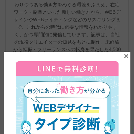
わりつつある働き方をめぐる環境をふまえ、在宅
ワーク・副業といった新しい働き方から、WEBデ
ザインやWEBライティングなどのリスキリングま
で、これからの時代に必要な情報をわかりやす
く、かつ専門的に発信しています。記事は、自社
の現役クリエイターの知見をもとに制作。未経験
から転職・フリーランスへの転身を果たした4,500
×
名超の卒業生の実体験や、実際のインタビューも
交えながら、スキル習得からキャリア形成まで、
学びのあらゆる段階で役立つ、正確で信頼性の高
い情報をお届けしています。
卒業生実績インタビュー