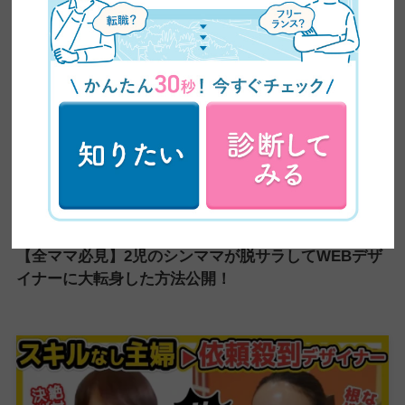
【全ママ必見】2児のシンママが脱サラしてWEBデザ
イナーに大転身した方法公開！