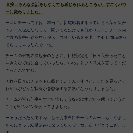
直接いろんな会話をしなくても感じられるところが、すごくパワ
ーに変わりました。
ーいいチームですね、本当に。切磋琢磨するっていう言葉が似合
うチームなんだなって、聞いてるだけでも分かります。チーム内
の方の背中や姿を見ながら、自分もやる気を出して45日間頑張っ
てらっしゃったんですね。
チームの最初の決起会のときに、目標設定を「日々良かったこと
をみんなで出し合っていったらいいね」という意見を言ってくだ
さったんですね。
それを日々のチャットに載せていくんですけど、それを見るとそ
れぞれがどんな状況かを想像する要素になったりしました。
チームの皆も仕事もすごい忙しそうなのにすごい状態っていうと
ころがビシバシ伝わってきました。
ーそうだったんですね。じゃあ本当にチームのルールも、やまち
ゃんにとって結構励みになってたんですね。ありがとうございま
す。