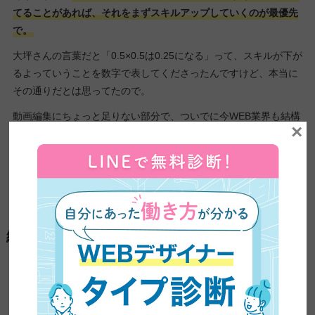
てることがあれば、それをまずスキルアップしていくのが最優先
で。
大坪さんの言葉だと「0.5×0.5は0.25になる」って、スキルが下が
るよっていうことを数字で表してくださったんですけど、本当に
その通りだとは思ってたので。
動画編集にちょっと足りない部分で、ついでに今WEB業界も結構
×
いろいろ仕事があるので、学べたらいいなっていう感じであった
ので、一旦は今学んだことを維持しつつっていう感じでいきたい
なと思っています。
ーありがとうございます。
総合的な満足度
ーこのデザスクを受講してみて、総合的な満足度とその理由も合
わせて教えてください。
満足度は、50点ですね。理由としては、すごくいいカリキュラム