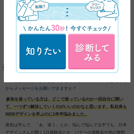
なんですけど、情報量が多すぎて、一つ一つしっかり自分のもの
に落とし込めなかったっていうのがあって。
自分で見てるつもりなんだけど、課題をやっていく中で「あれ？
分かんなくなっちゃった」っていうことが多かったので。
いいカリキュラムを自分の中に全部落とし込めてないなっていう
意味での50点
です。もったいないなっていうふうに思ってます。
受講を迷っている方へのメッセージ
ー今後この講座に参加しようか迷ってる方に向けて、まあちゃん
からメッセージをお願いできますか？
参加を迷っている方は、どこで迷っているのか一回自分に聞い
て、一つずつ解決していくのがいいのかなと思います。私自身も
WEBデザインを学ぶのに1年半悩みました。
最初は学んで、「あ、違う」とか、悩んで悩んでる中でも、日本
デザインさんが開く1日体験会とか、バナーの体験会や他の無料