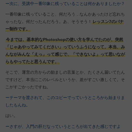
ー次に、受講中一番印象に残っていることは何かありましたか？
一番印象に残っていること、何だろう…なんかあったけど忘れち
ゃったな。何だったんだろう。あ、そうそう！
レッスン7のバナ
ー制作です。
今までは、基本的なPhotoshopの使い方を学んでたのが、突然
「じゃあやってみてください」っていうふうになって。本当、み
んながみんな「えっ」って感じで、「できないよ」って思いなが
らもやってたと思うんです。
そこで、運営の方からの励ましの言葉とか、たくさん届いてたん
ですけど、本当にこのレベルというか、差がすごい激しくて。そ
こがすごかったですね。
ーテーマを渡されて、このコピーでっていうところから始まりま
したもんね。
はい。
ーさすが、入門の肝だなっていうところが出てきた感じですよ