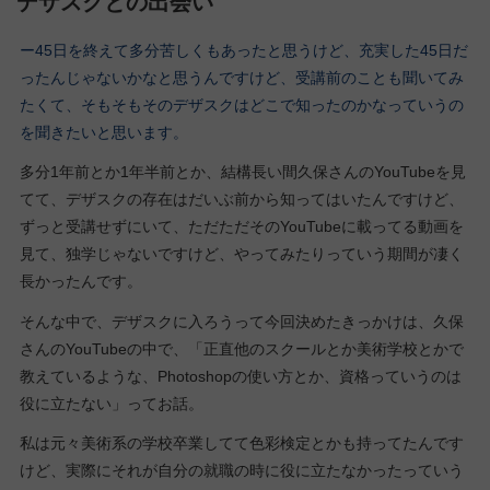
デザスクとの出会い
ー45日を終えて多分苦しくもあったと思うけど、充実した45日だ
ったんじゃないかなと思うんですけど、受講前のことも聞いてみ
たくて、そもそもそのデザスクはどこで知ったのかなっていうの
を聞きたいと思います。
多分1年前とか1年半前とか、結構長い間久保さんのYouTubeを見
てて、デザスクの存在はだいぶ前から知ってはいたんですけど、
ずっと受講せずにいて、ただただそのYouTubeに載ってる動画を
見て、独学じゃないですけど、やってみたりっていう期間が凄く
長かったんです。
そんな中で、デザスクに入ろうって今回決めたきっかけは、久保
さんのYouTubeの中で、「正直他のスクールとか美術学校とかで
教えているような、Photoshopの使い方とか、資格っていうのは
役に立たない」ってお話。
私は元々美術系の学校卒業してて色彩検定とかも持ってたんです
けど、実際にそれが自分の就職の時に役に立たなかったっていう