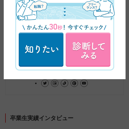
わりつつある働き方をめぐる環境をふまえ、在宅
ワーク・副業といった新しい働き方から、WEBデ
ザインやWEBライティングなどのリスキリングま
で、これからの時代に必要な情報をわかりやす
く、かつ専門的に発信しています。記事は、自社
の現役クリエイターの知見をもとに制作。未経験
から転職・フリーランスへの転身を果たした4,500
名超の卒業生の実体験や、実際のインタビューも
交えながら、スキル習得からキャリア形成まで、
学びのあらゆる段階で役立つ、正確で信頼性の高
い情報をお届けしています。
卒業生実績インタビュー