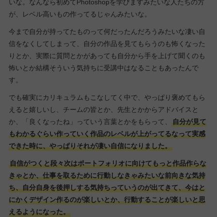
いな。なんなら初めてPhotoshopを学びますみたいな人たちの方
が、レベル高いもの作ってるじゃんみたいな。
今まで自分が持ってたものって何だったんだろうみたいな凄い自
信をなくしてしまって、自分の作品を見てもらうのも怖くなった
りとか、実際に質問とかがあっても自分から手を上げて聞くのも
怖いとか結構そういう気持ちに受講中はなることもあったんで
す。
でも確実にカリキュラムもこなしてく中で、やっぱり褒めてもら
えると嬉しいし、チームの皆とか、先生とかからアドバイスと
か、「良くなったね」っていう言葉とかをもらって、
自分が見て
もわかるぐらい作っていく作品のレベルが上がってるなって実感
できた時に、やっぱりそれが凄い自信になりました。
自信がつくと段々次はポートフォリオに向けてもっと作品作らな
きゃとか、仕事を取るために行動しなきゃみたいな前向きな気持
ち、自分自身を後押しする気持ちっていうのが出てきて、今はと
にかくデザイン作るのが楽しいとか、行動することが楽しいと思
えるようになった。