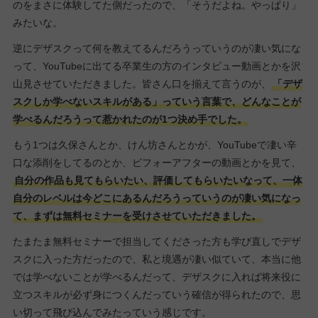
のをまさに体験してた側だったので、「そうだよね。やっぱり」
みたいな。
逆にデザスクって何を教えてるんだろうっていうのが凄い気にな
って、YouTubeに出てる卒業生の方のインタビュー動画とかを沢
山見させていただきました。皆さん口を揃えて言うのが、
「デザ
スクしか学べないスキルがある」っていう言葉で、どんなことが
学べるんだろうって惹かれたのが1つ決め手でした。
もう1つは久保さんとか、けん坊さんとかが、YouTubeで凄い辛
口な添削をしてるのとか、ビフォーアフターの動画とかを見て、
自分の作品も見てもらいたい、評価してもらいたいなって、一体
自分のレベルは今どこにあるんだろうっていうのが凄い気になっ
て、まずは無料セミナーを受けさせていただきました。
たまたま無料セミナーで担当してくださった方も学び直しでデザ
スクに入った方だったので、私と境遇が凄い似ていて、本当に他
では学べないことが学べるんだって、デザスクに入れば将来役に
立つスキルが必ず身につくんだっていう確信が得られたので、思
い切って飛び込んでみたっていう感じです。