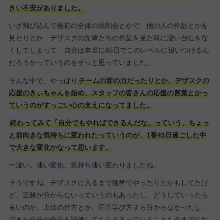
きい不安がありました。
いざ飛び込んで最初の全体の添削会とかで、他の人の作品とかを
見たりとか、デザスクの先輩たちの作品を見た時に凄い自信をな
くしてしまって、自分は本当に45日でこのレベルに追いつけるん
だろうかっていうのをずっと思っていました。
そんな中で、やっぱり
チームの皆の力だったりとか、デザスクの
応援のきぃちゃんを始め、スタッフの皆さんの応援の言葉とかっ
ていうのがすっごい心の支えになってました。
終わってみて「自分でもやればできるんだな」っていう、ちょっ
と前向きな気持ちに変われたっていうのが、1番45日過ごした中
で大きな変化かなって思います。
ー凄い。凄い変化。気持ち凄い変わりましたね。
そうですね。デザスクに入るまで独学でやったりとかもしてたけ
ど、正解が分からないっていうのもあったし、どうしていったら
良いのか、上達の仕方とか、正直学び方すら分からなかったし、
できた自分の作品を評価してもらえるっていうことも今までにな