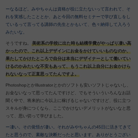
ーなるほど。みやちゃんは資格が役に立たないって言われて、そ
れを実感したこととか、あと今回の無料セミナーで学び直しをし
ているって言ってる講師の先生とかもいて、色々納得して入ろう
みたいな。
そうですね。
美術系の学校に出た時も結構学費がやっぱり凄い高
かったので、これ以上デザインにお金をかけていいものなのか、
果たしてかけたところで自分は本当にデザイナーとして働いてい
けるのかみたいな不安もあって、もうこれ以上自分にお金かけら
れないなって正直思ってたんですよ。
PhotoshopとかIllustratorとかのソフトも安いソフトじゃないし、
お金ないなって思ってたんですけど、でもそういういろんなお話
聞く中で、将来的に今以上に稼げるじゃないですけど、役に立つ
スキルが身につくなら、ここでかけないデメリットがないなと思
って、思い切って学びました。
ー凄い。その覚悟が凄い。それがみやちゃんの45日に活きてきて
たと思うので、素敵な決断だったと思います。ありがとうござい