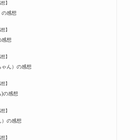
感想】
）の感想
感想】
の感想
感想】
っちゃん）の感想
感想】
ち)の感想
感想】
ん）の感想
感想】