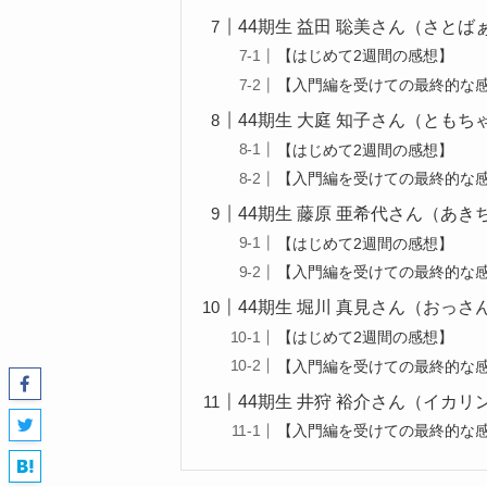
44期生 益田 聡美さん（さとば
【はじめて2週間の感想】
【入門編を受けての最終的な
44期生 大庭 知子さん（ともち
【はじめて2週間の感想】
【入門編を受けての最終的な
44期生 藤原 亜希代さん（あ
【はじめて2週間の感想】
【入門編を受けての最終的な
44期生 堀川 真見さん（おっ
【はじめて2週間の感想】
【入門編を受けての最終的な
44期生 井狩 裕介さん（イカリ
【入門編を受けての最終的な