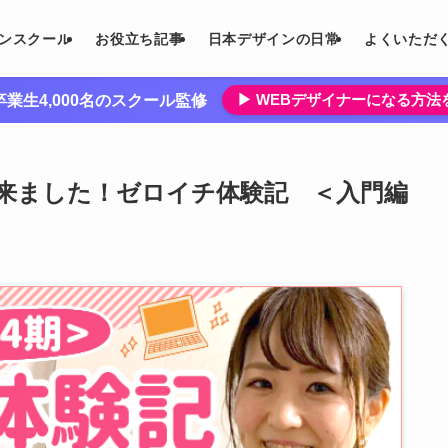
インスクール
お役立ち記事
日本デザインの日常
よくいただ
▶︎ WEBデザイナーになる方
業生4,000名のスクール監修
出来ました！ゼロイチ体験記 ＜入門編