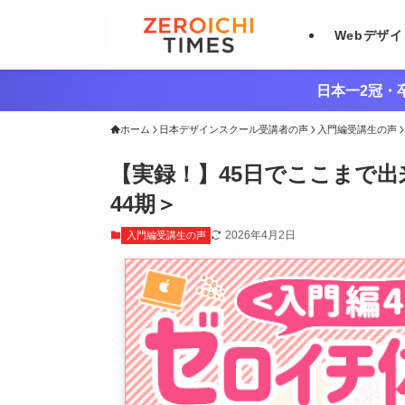
Webデザ
日本一2冠・卒
ホーム
日本デザインスクール受講者の声
入門編受講生の声
【実録！】45日でここまで
44期＞
2026年4月2日
入門編受講生の声