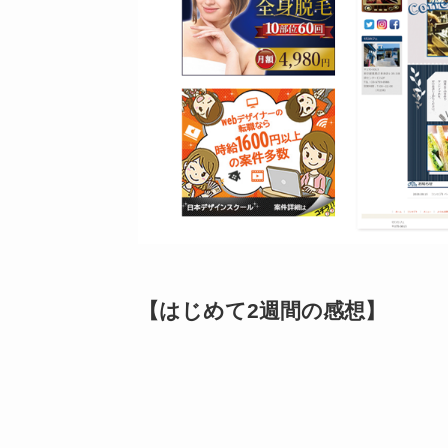
【はじめて2週間の感想】