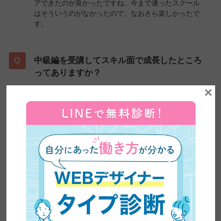
アできたのが良かったですね。今まで通ったスクール
はそういうのがなかったので、なおさら楽しかったで
す。
中級編を受講してスキル面で成長したところ
ってありますか？
×
もう全部です。素材探してくるところから実際にデザ
インを作るところまで全部ですね。受講期間中もお店
のメニュー表とか作りました。あと、自分で調べにい
くという力もつきましたね。
卒業後の展望を教えてください！
まずはコンペだったり、クラウドソーシングだったり
とかに作品を出していきたいです。以前より質の高い