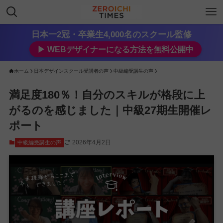
日本一2冠・卒業生4,000名のスクール監修
▶︎ WEBデザイナーになる方法を無料公開中
ホーム
日本デザインスクール受講者の声
中級編受講生の声
満足度180％！自分のスキルが格段に上
がるのを感じました｜中級27期生開催レ
ポート
2026年4月2日
中級編受講生の声