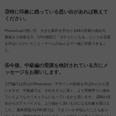
ができ、もう一件別の会社の面接も本日済ましたところですが、
ポートフォリオを見られて、「このトラットリアのHPとか美容の
LP、すごいですよね！本当にスクール６ヶ月、実務３ヶ月なんで
すか！？」と大変驚かれました。好感触が得られましたので、果
報を待とうと思います笑。
②中級編でどんなことを学び、どんなことを得
られたと思いますか？
チームの仲間と講師の先生方との交流が、大変楽しく実りある時
間でした。一人でする勉強も楽しいですが、仲間とする勉強はそ
の数倍楽しいと思いました。特に困った時は色々アドバイスがい
ただけますし、添削を通して自分では気づかなかったところを指
摘していただけるのは大きいと思います。
③特に印象に残っている思い出があれば教えて
ください。