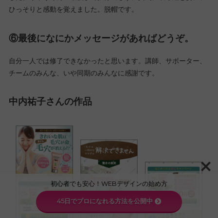
私は最初から緊張しすぎて、中級編を怖がってました。この緊張
とか委縮とかなければもっと大いに楽しめたのではと思います。
なので、みなさん気を楽にして臨んでください。もちろん大変な
課題もあります。くじけたり投げ出したくなる時もありますが、
なにも怖がることはありませんので、真剣に取り組んで真剣に楽
しんでください。楽しんだもの勝ちです！講師もサポーターも厳
しいときはありますが、噛みついたりしないのでご安心を（笑）
⑤講師・サポーター・同級生に伝えたいことが
あればどうぞ。
バッシーは率先してチームを盛り上げてくれました。たなPはも
フォロー上手。すーさんの毎度の秀作で、気持ちが引き締まりま
した。りゅうくんの最後まで投げ出さずに真剣に取り組む姿に、
初心者でも安心！WEBデザインの始め方
ひっそりと感動を覚えました。脱帽です。
45日でプロになれる方法を公開中
⑥最後になにかメッセージがあればどうぞ。