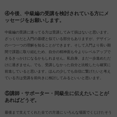
入門編受講中、”行動と覚悟があればどこでもできて誰でもなれ
る！”という印象が強く、入門編受けたら私も実現できるかも！と
どこか甘くみていたことに中級編受講中に気づかされました。上
には上がいるということを思い知らされこれで絶対的にやってい
かれる！という確信はつきませんでしたが、少なくとも受講しな
かった自分と比較するなら一つスキルアップできたと思うので受
講してよかったと思っています。
③特に印象に残っている思い出があれば教えて
ください。
デザイン力だと思います。 ズバ抜けたセンスはありませんが、美
的センスはある方だと思っていました。でもWEBデザインという
ただ見せるだけではないものを作成するスキルを身につけられた
と思います。
④今後、中級編の受講を検討されている方にメ
ッセージをお願いします。