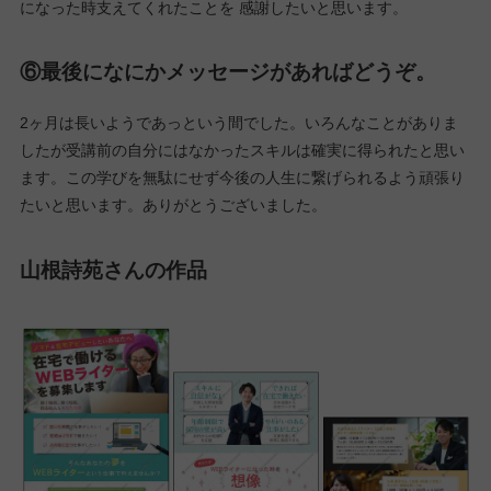
中級編の受講に迷ってる方は受講してみて損はないと思います。
ざっくりだと入門の基礎と似ている部分もありますが、デザイン
の一つ一つの理解を知ることができます。そして入門より長い期
間で課題に取り組むため、自分の精神面も今よりレベルアップで
きるきっかけになるかもしれません。私自身、まだ一歩進めただ
けに過ぎません。でも、受講しなかった自分と比較したら確実に
前進していると思います。ほんの少しでも自信に繋げたいと考え
ている方は受講を前向きに検討してみるといいと思います。
⑤講師・サポーター・同級生に伝えたいことが
あればどうぞ。
最後まで支えてくれた全ての方達に いろんな場面でくじけたそう
になった時支えてくれたことを 感謝したいと思います。
⑥最後になにかメッセージがあればどうぞ。