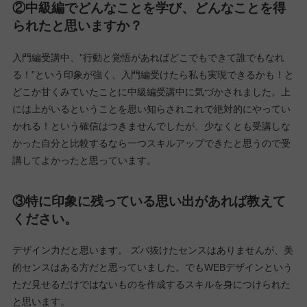
中級編15期生 山根詩苑さん
①中級編を終えた今、率直にどんな気持ちです
か？
終わってしまった気持ちと最後までやり切った気持ちといろんな
思いが混在しています。入門卒業後に金額的なところで中級を受
けるか悩みましたが、今は受けて良かったと思います。そしてこ
の受講を受けなかったら何もスキルアップせずただ自粛生活を送
るだけの日々でもっと自分の自信を失っていた気もしました。 同
じような目標のある仲間と性別年齢問わず交流できたことも、い
い出会いもできたので自分にとってプラスになったと思います。
②中級編でどんなことを学び、どんなことを得
られたと思いますか？