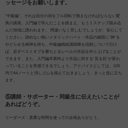
ッセージをお願いします。
”中級編”、それは自分の頭をフル回転で挑まなければならない驚
異の講座。入門編で学んだことを踏まえ、もう１ステップ踏み込
んだ領域に誘われます。 間違いなく苦しむでしょうが、安心して
ください。諦めない熱いメタリックハート・作品の細部に”神”を
やどらせる精神を持ち、中級編精鋭講師陣を信頼しついて行け
ば、必ずベストオブを勝ちとるレベルの作品を作り上げることが
できます。また、入門編卒業時より作品に対する”見る目”が変わ
っていることを実感できるでしょう。アドバイスとしては、100
均でA4ノートと消しゴムを揃えておきましょう。きっと役に立ち
ます。
⑤講師・サポーター・同級生に伝えたいことが
あればどうぞ。
リーダーズ：貴重な時間を使っての企画ありがとう。