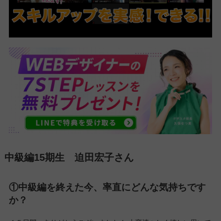
▼中級編15期生：Zoomでの様子です(^^)