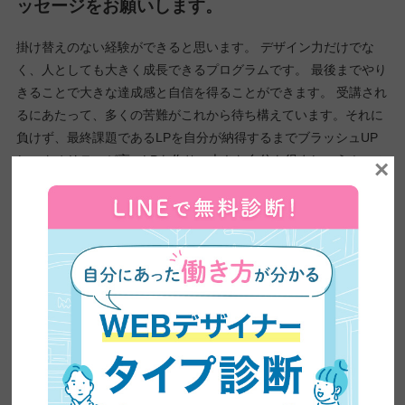
など、見返してみると気付けていなかった改善点に気づけるよう
になりました。また、フォトショップの知識も自然と高まり、少
し難しい表現もできるようになりました。 また、ネット上でのコ
ミュニケーションについても学ぶことができ、よかったです。
③特に印象に残っている思い出があれば教えて
ください。
×
デザインする力、細部までこだわるという妥協しない心、ベスト
オブで5位に入賞することができたこと。 色々と企画を実施した
際、受講メンバーから『色々と企画してくれて、ありがとう』と
言われた時
④今後、中級編の受講を検討されている方にメ
ッセージをお願いします。
掛け替えのない経験ができると思います。 デザイン力だけでな
く、人としても大きく成長できるプログラムです。 最後までやり