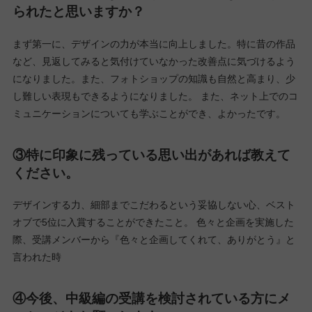
①中級編を終えた今、率直にどんな気持ちです
か？
やっとスタート地点に立つことができたと感じています。 という
のも、私はこの受講期間でフリーランスになるか、転職するかで
正直迷っていました。この中級編を受講してきた過程で、たくさ
んのことを学び、今後の人生のことについて考えました。そこで
出た答えとして、仲間と一緒にこのWEBデザインだけでなく、た
くさんのことを学び、成長していきたいと考えるようになりまし
た。そして、それが最も成し遂げられるとしたら、転職して会社
に属する方がよいという結論に達しました。やっと目の前のモヤ
モヤがなくなり、一筋の道が見えた気持ちです。そして、これか
ら始まる新たな人生にドキドキしています。
②中級編でどんなことを学び、どんなことを得
られたと思いますか？
まず第一に、デザインの力が本当に向上しました。特に昔の作品