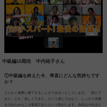
▼中級編15期生：Zoomでの様子です(^^)