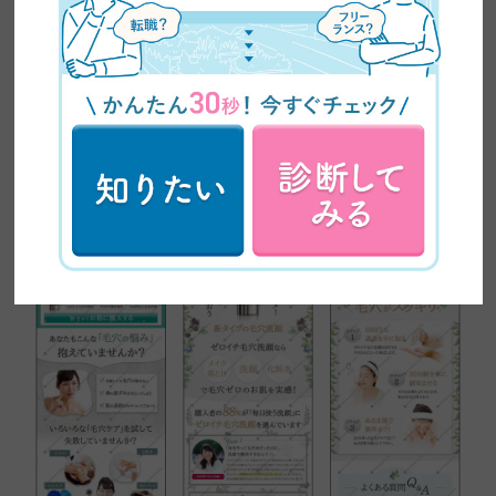
きることで大きな達成感と自信を得ることができます。 受講され
るにあたって、多くの苦難がこれから待ち構えています。それに
負けず、最終課題であるLPを自分が納得するまでブラッシュUP
し、クオリティが高いLPを作り、大きな自信を得ましょう！この
二ヶ月間、大変かもしれませんが、楽しいことがいっぱいです。
いっぱい楽しみながら、成長しましょう！
⑤講師・サポーター・同級生に伝えたいことが
あればどうぞ。
はなちゃん ここまでデザイン力を高めてくださったことに感謝
⑥最後になにかメッセージがあればどうぞ。
中級編、本当によい経験をさせていただきました。 改めまして、
講師陣、運営スタッフの皆様、本当にありがとうございました。