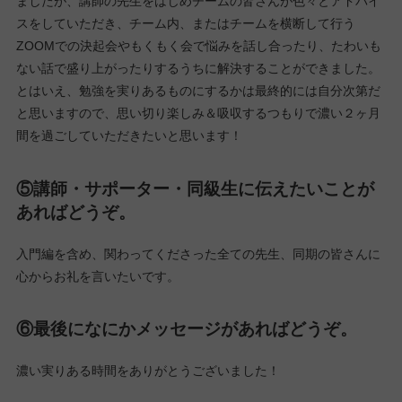
Photoshopの使い方、大きな案件を手がける時の作業の進め方、
最後まで頑張る力、LPの感想で「ポチりたくなる」というお言葉
を沢山いただいたこと！チームのみんなで一緒に卒業できるこ
と。
④今後、中級編の受講を検討されている方にメ
ッセージをお願いします。
入門編では沢山のPhotoshop・デザインの技術を学ばれたかと思
いますが、中級編では、それをさらに深く、より実務寄りに進め
ていくようなカリキュラムになっているかと思います。 講師の先
生からのアドバイスも、より細かく深いものになる印象を受けま
した。 最終課題のLP作成では、うまくいかず悩んだこともあり
ましたが、講師の先生をはじめチームの皆さんが色々とアドバイ
スをしていただき、チーム内、またはチームを横断して行う
ZOOMでの決起会やもくもく会で悩みを話し合ったり、たわいも
ない話で盛り上がったりするうちに解決することができました。