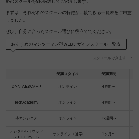
めのスクールを9校厳選してご紹介します。
まずは、それぞれのスクールの特徴が比較できる一覧表をご用意
しました。
ぜひ、自分に合ったスクール選びに役立ててください。
おすすめのマンツーマン型WEBデザインスクール一覧表
スクロールできます
受講スタイル
受講期間
DMM WEBCAMP
オンライン
4週間〜
TechAcademy
オンライン
4週間〜
侍エンジニア
オンライン
12週間〜
デジタルハリウッド
オンライン＋通学
1ヶ月〜
59
STUDIO by LIG