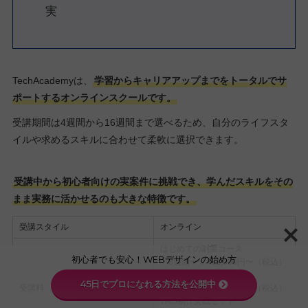
実
TechAcademyは、
学習からキャリアアップまでをトータルでサ
ポートするオンラインスクールです。
受講期間は4週間から16週間まで選べるため、自分のライフスタ
イルや求めるスキルに合わせて柔軟に選択できます。
受講中から初心者向けの実案件に挑戦でき、学んだスキルをその
まま実務に活かせるのも大きな特徴です。
受講スタイル
オンライン
はじめての副業コース
初心者でも安心！WEBデザインの始め方
・8週間〜：482,900円〜（税込）
Webデザインコース
45日でプロになれる方法を公開中
受講料
・4週間〜：284,900円〜（税込）
Web制作実践セット