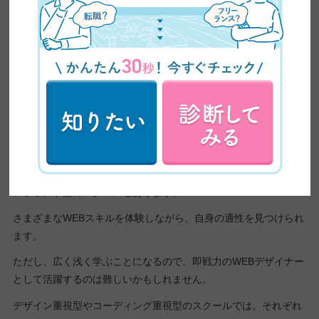
・プログラミングは
即戦力になりたい人
基礎的な知識程度
・HTML/CSS、
JavaScriptなどコーデ
・コーディングスキ
ィングが理解できる
ルを高めたい人
プログラミング重視
・サイトの動きや機
・WEB制作の実装部
型
能面のスキルが身に
分を担いたい人
つく
・エンジニア志望の
・デザインは基礎的
人
な知識程度
まずはWEBデザインの世界を幅広く知りたいという方には、オー
ルラウンド型のスクールもあります。
さまざまなWEBスキルを体験しながら、自身の適性を見つけられ
ます。
ただし、広く浅く学ぶことになるので、即戦力のWEBデザイナー
として活躍するのは難しいかもしれません。
デザイン重視型やコーディング重視型のスクールでは、それぞれ