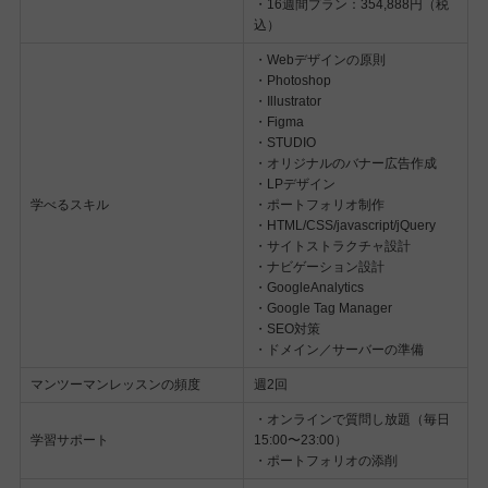
・16週間プラン：354,888円（税
込）
・Webデザインの原則
・Photoshop
・Illustrator
・Figma
・STUDIO
・オリジナルのバナー広告作成
・LPデザイン
学べるスキル
・ポートフォリオ制作
・HTML/CSS/javascript/jQuery
・サイトストラクチャ設計
・ナビゲーション設計
・GoogleAnalytics
・Google Tag Manager
・SEO対策
・ドメイン／サーバーの準備
マンツーマンレッスンの頻度
週2回
・オンラインで質問し放題（毎日
学習サポート
15:00〜23:00）
・ポートフォリオの添削