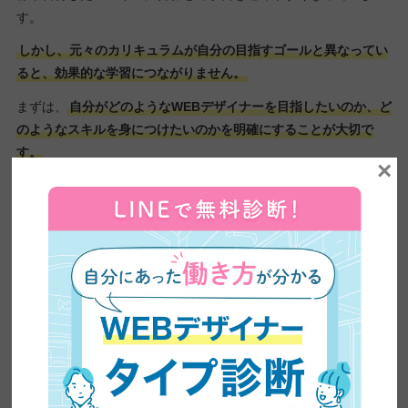
す。
しかし、元々のカリキュラムが自分の目指すゴールと異なってい
ると、効果的な学習につながりません。
まずは、
自分がどのようなWEBデザイナーを目指したいのか、ど
のようなスキルを身につけたいのかを明確にすることが大切で
す。
×
まずは、代表的なWEBデザインスクールの2つのタイプを把握し
ておきましょう。
WEBデザインスクールの2つのタイプ
特徴
おすすめの人
・ソフトは
Photoshop／
・デザイン力を磨き
Illustratorがメイン
たい人
・見た目のクオリテ
・「魅せるデザイ
デザイン重視型
ィを高める授業が中
ン」を作りたい人
心
・デザイナーとして