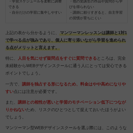
・学習スケジュールを柔軟に調整
・他の受講生の作品や質問から学
できる
びを得られない
・自分だけの学習に集中しやすい
・講師に頼りすぎると、自主学習
の習慣が育ちにくい
上記の表から分かるように、
マンツーマンレッスンは講師と1対1
で学べる点が強みであり、個人に寄り添いながら学習を進められ
る点がメリットと言えます。
特に、
人目を気にせず疑問点をすぐに質問できる
ところは、完全
未経験からWEBデザインスクールに通う人にとっては安心できる
ポイントでしょう。
一方で、
講師を独占する形になるため、料金はやや高めになりや
すい
点には注意が必要です。
また、
講師との相性が悪いと学習のモチベーション低下につなが
りかねない
ため、リスクのひとつとして捉えておいたほうがよい
でしょう。
マンツーマン型WEBデザインスクールを選ぶ際には、このような