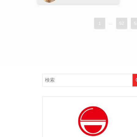
1
...
52
5