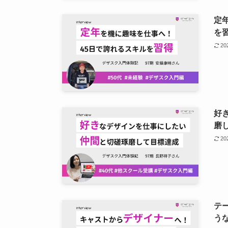
定
を
2
好
磨
2
テ
う