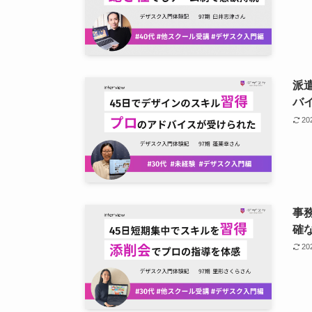
派
バ
2
事
確
2