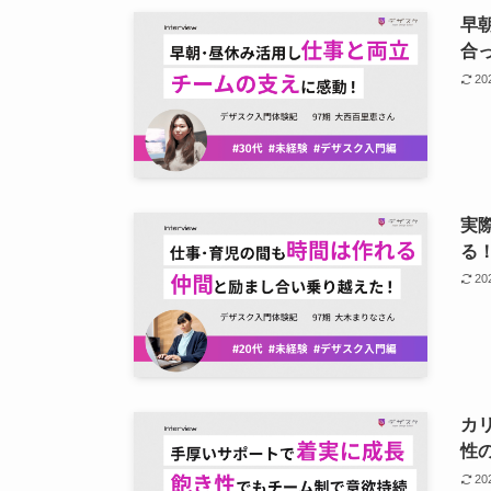
早
合
2
実
る
2
カ
性
2