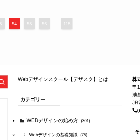
3
54
55
56
...
115
Webデザインスクール【デザスク】とは
株
〒1
池
カテゴリー
J
0
WEBデザインの始め方
(301)
そ
Webデザインの基礎知識
(75)