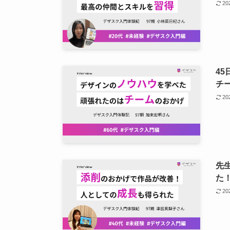
2
4
チ
2
先
た
2