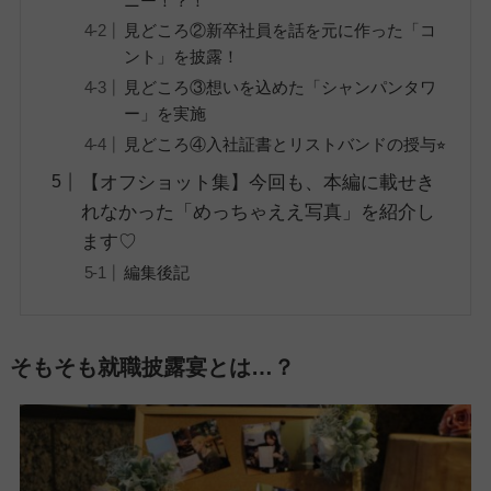
ニー！？！
見どころ②新卒社員を話を元に作った「コ
ント」を披露！
見どころ③想いを込めた「シャンパンタワ
ー」を実施
見どころ④入社証書とリストバンドの授与⭐︎
【オフショット集】今回も、本編に載せき
れなかった「めっちゃええ写真」を紹介し
ます♡
編集後記
そもそも就職披露宴とは…？