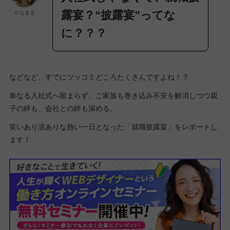
露宴？“披露宴”ってな
かなまる
に？？？
などなど、すでにツッコミどころたくさんですよね！？
単なる入社式へ留まらず、ご家族も巻き込み不安を解消しつつ親
子の絆も、会社との絆も深める。
笑いあり涙ありな熱い一日となった「就職披露宴」をレポートし
ます！