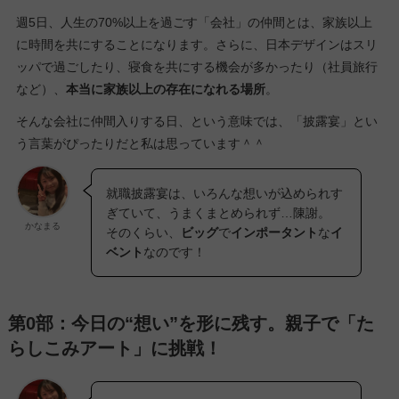
週5日、人生の70%以上を過ごす「会社」の仲間とは、家族以上
に時間を共にすることになります。さらに、日本デザインはスリ
ッパで過ごしたり、寝食を共にする機会が多かったり（社員旅行
など）、
本当に家族以上の存在になれる場所
。
そんな会社に仲間入りする日、という意味では、「披露宴」とい
う言葉がぴったりだと私は思っています＾＾
就職披露宴は、いろんな想いが込められす
ぎていて、うまくまとめられず…陳謝。
かなまる
そのくらい、
ビッグ
で
インポータント
な
イ
ベント
なのです！
第0部：今日の“想い”を形に残す。親子で「た
らしこみアート」に挑戦！