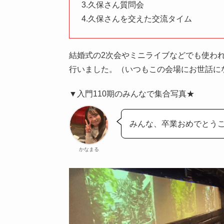
3.久保さん質問会
4.久保さんを交えた交流タイム
結婚式の2次会やミニライブなどでも使わ
行いました。（いつもこの会場にお世話に
▼入門110期のみんなで集合写真★
みんな、卒業おめでとうご
かなまる