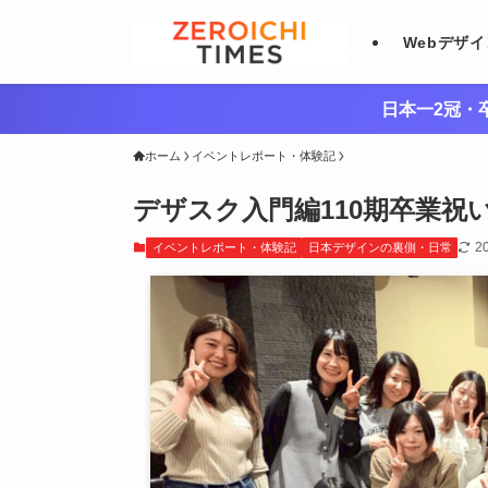
Webデザ
日本一2冠・卒
ホーム
イベントレポート・体験記
デザスク入門編110期卒業祝
2
イベントレポート・体験記
日本デザインの裏側・日常