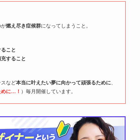
のが
燃え尽き症候群
になってしまうこと。
けること
補充すること
ンスなど
本当に叶えたい夢に向かって頑張るために
、
ために…！
）毎月開催しています。