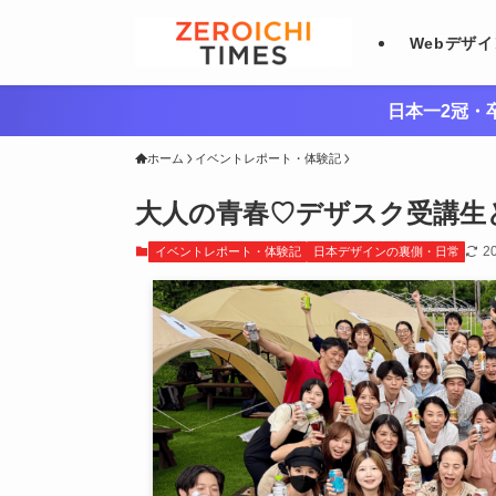
Webデザ
日本一2冠・卒
ホーム
イベントレポート・体験記
大人の青春♡デザスク受講生
2
イベントレポート・体験記
日本デザインの裏側・日常