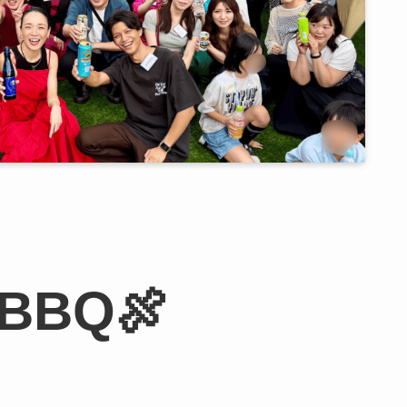
て
BBQ🍖