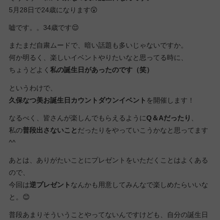
5月28日で24歳になります😲
嘘です。。34歳です😌
またまだ自粛ムードで、暗い話題も多いじゃないですか。
何か明るく、楽しいイベントやりたいなと思ってる時に、
ちょうどよく
私の誕生日があったのです（笑）
というわけで、
久保なつ美お誕生日カウントダウンイベント
を開催します！
なるべく、皆さんが楽しんでもらえるように
Q＆Aだったり
、
私の
普段出さないこと
だったりをやっていこうかなと思ってます
^^
あとは、ありがたいことにプレゼントをいただくことはよくある
ので、
今回は
逆プレゼント
なんかも用意してみんなで楽しめたらいいな
と。😊
普段あまりそういうことやってないんですけども、自分の誕生日