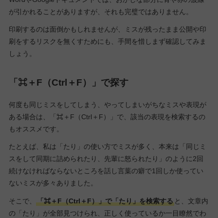
が引かれることがありますが、それも完璧ではありません。
印刷するのは面倒かもしれませんが、ミスが残ったまま公開や印
刷をするリスクを無くすためにも、手間を惜しまず確認してみま
しょう。
「⌘＋F（Ctrl＋F）」で探す
何度も同じミスをしてしまう、やってしまいがちなミスや表現が
ある場合は、「⌘＋F（Ctrl＋F）」で、該当の表現を検索するの
もオススメです。
たとえば、私は「たり」の使い方でミスが多く、本来は「同じミ
スをして同期に詰められたり、先輩に怒られたり」のように2回
続けなければならないところを話し言葉の癖で1回しか使ってい
ないミスが多々ありました。
そこで、
「⌘＋F（Ctrl＋F）」で「たり」を検索する
と、文章内
の「たり」が全部見つけられ、正しく使っているか一目瞭然でわ