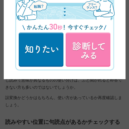
同じ音の熟語は誤変換や認識の違いがないかチ
ェックする
誤変換によるミスでも起こりがちですが、
同じ読みをする語句は
正しい変換をしているか、正しい意味で使用しているか確認が必
要
です。
たとえば「意外」と「以外」は誤変換しやすい言葉の代表例
で
す。
熟語ではなくても、「務める」「努める」「勉める」のように同
じ読みで意味が異なるものの使い分けは、ふと聞かれると即答で
きない方も多いのではないでしょうか。
誤変換かどうかはもちろん、使い方があっているか再度確認しま
しょう。
読みやすい位置に句読点があるかチェックする