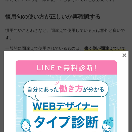
慣用句の使い方が正しいか再確認する
慣用句やことわざなど、間違えて使用している人は意外と多いで
す。
一般的に間違えて使用されているものは、
書く側が間違えていて
×
も読み進められることが多いですが、正しい意味を知っている人
が読めば言語力を疑われることもあります。
たとえば、「割愛する」の意味を「不要なものを省略する」と覚
えていませんか？
実は、
「惜しいと思うものを手放す」が正しい意味なのですが、
少し前まで私も間違って認識していました。
せっかく上手な文章を書いても、言葉を間違えていると信頼を失
ってしまう可能性があるので、使い方や意味を正確に捉えられて
いるか再度チェックをしましょう。