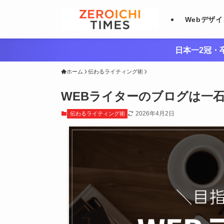
Webデザ
日本一2冠・卒
ホーム
伝わるライティング術
WEBライターのブログは一
2026年4月2日
伝わるライティング術