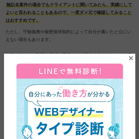
無記名案件の場合でもクライアントに聞いてみたら、実績にして
よいと言われることもあるので、一度ダメ元で確認してみること
はおすすめです。
ただし、守秘義務や秘密保持契約によって自分が書いたと公にい
えない場合もあります。
クライアントの許可を得ずに実績として紹介するのは、ルール違
×
反になるので注意してください。
中単価案件で実績と経験を増やそう
中単価案件とは、ここでは文字単価0.5円～1円未満のものとしま
す。
クラウドソーシングでは、ワーカーの制作実績やクライアントか
らの評価が見れるようになっています。
スキルが不明で実績も少ないWebライターが1円以上の案件を取