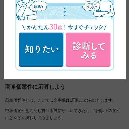
ることは難しく、テストライティングすら受けさせてもらえない
こともあります。
ですが、
中単価案件であれば初心者でも受注が可能です。
クライアントの中には、フィードバックをおこなってくれるとこ
ろもあり、稼ぎながらスキルアップし、実績と経験を積み上げて
いくことができます。
クライアントからの評価を増やしていくこともできるので、次の
ステップへ進むために中単価案件を活用してみましょう。
高単価案件に応募しよう
高単価案件とは、ここでは文字単価1円以上のものとします。
中単価案件をこなし書ける自信がついてきたら、1円以上の案件
にどんどん挑戦してみましょう。