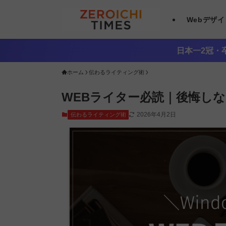
Webデザ
日本一2冠・卒
ホーム
伝わるライティング術
WEBライター必読｜後悔し
2026年4月2日
伝わるライティング術