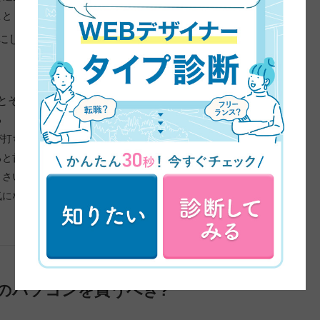
こと
後にしておきたいこと
とその解決法
る
が打ちづらい
ると首が痛い
くさい
気になる
のパソコンを買うべき?