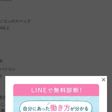
パソコンのスペック
en5以上
用
トパソコン
4型
×
意点
ぶこと
を選ぶこと