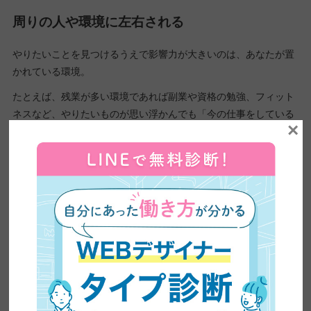
周りの人や環境に左右される
やりたいことを見つけるうえで影響力が大きいのは、あなたが置
かれている環境。
たとえば、残業が多い環境であれば副業や資格の勉強、フィット
ネスなど、やりたいものが思い浮かんでも「今の仕事をしている
×
限りは無理」と諦めてしまうのです。
あるいは、「周りで副業をやっている人がいないから、もしやっ
たら浮いてしまう」と周りの人や働き方、職場の環境に左右され
てしまうのです。
また、昇級や昇級など今の職場環境で達成可能なものから発想を
広げるしかないという方もいるかもしれません。
無意識に「周りはどうだろう」と考えてしまう気持ちはわかりま
すが、
「一度周りがどうか」「やれるかどうか」ではなく、「何
も気にせずにできるとしたら何をしたいのか」という基準で考え
てみると見つかるかもしれませんよ。