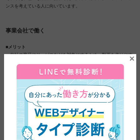
ンスを考えている人に向いています。
事業会社で働く
■メリット
・自社の商品やサービスなどを対象にするため、動画を作りやす
×
い
・クライアントが自社なので、コミュニケーションが取りやすい
・動画の反応をすぐに確認でき、修正もしやすい
■デメリット
・映像制作会社に比べ、色々な種類の案件に携われない
・研修制度や勉強会も少ないことが多く、技術・スキルを向上し
にくい傾向にある
・機材やマニュアルなど、制作環境が整っていないケースも多い
クライアントの映像制作とは異なり、自社の映像制作は「動画を
作る理由」や「商品・サービスの特徴」などがよくわかります。