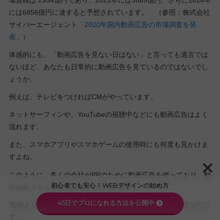
には6856億円に達すると予想されています。 （参照：株式会社
サイバーエージェント
「2020年国内動画広告の市場調査を発
表」
）
体感的にも、「動画広告を見ない日はない」と言っても過言では
ないほど、あなたも日常的に動画広告を見ているのではないでし
ょうか。
例えば、テレビをつければCMがやっています。
ネットサーフィンや、YouTubeの視聴中などにも動画広告はよく
流れます。
また、スマホアプリやスマホゲームの使用時にも何度も見かけま
すよね。
このように、多くの会社がPRのために動画広告を使っており、動
初心者でも安心！WEBデザインの始め方
画編集スキルを持つ人材を欲しています。
45日でプロになれる方法を公開中
動画クリエイターの数よりも需要が上回っているのが現状なので
す。