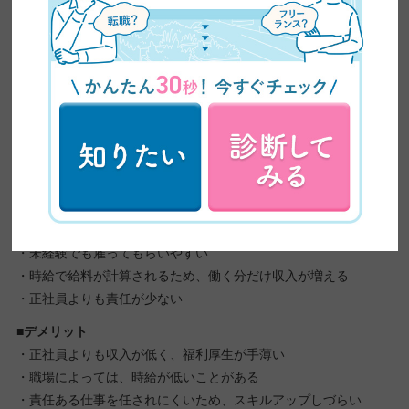
また、動画配信後の反響がすぐにわかるため、PDCAサイクルを
回しやすい環境にあるといえます。
それゆえ、1つの動画制作にじっくり取り組みたい人や、勤める
会社の商品やサービスが好きな人に向いているといえるでしょ
う。
アルバイト
■メリット
・未経験でも雇ってもらいやすい
・時給で給料が計算されるため、働く分だけ収入が増える
・正社員よりも責任が少ない
■デメリット
・正社員よりも収入が低く、福利厚生が手薄い
・職場によっては、時給が低いことがある
・責任ある仕事を任されにくいため、スキルアップしづらい