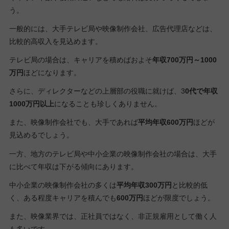
う。
一般的には、大手テレビ局や映像制作会社、広告代理店などは、
比較的高収入を見込めます。
テレビ局の場合は、キャリアを積めばおよそ
年収700万円～1000
万円
ほどになります。
さらに、ディレクターなどの上層部の役職に就けば、3
0代で年収
1000万円以上
になることも珍しくありません。
また、映像制作会社でも、大手であれば
平均年収600万円
ほどが
見込めるでしょう。
一方、地方のテレビ局や中小企業の映像制作会社の場合は、大手
に比べて年収は下がる傾向にあります。
中小企業の映像制作会社の多くは
平均年収300万円
と比較的低
く、ある程度キャリアを積んでも
600万円
ほどが限度でしょう。
また、映像業界では、正社員ではなく、非正規雇用として働く人
も多いです。