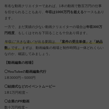
有名な動画クリエイターであれば、1本の動画で数百万円の仕事
を任せられることもあり、
年収は1000万円を超える
ケースもあり
ます。
一方で、まだ実績の少ない動画クリエイターの場合は
年収300万
円程度
、もしくはそれを下回ることも十分あり得ます。
年収に”大きな違い”が出る要因は、
「案件の受注単価」と「納品
数」
です。
まずは、動画編集の相場と制作時間は一体どれくらい
なのか、確認してみましょう。
【動画編集の相場】
◯YouTubeの動画編集代行
1本3000円～5000円
◯結婚式などのイベントムービー
1本1万円程度～
◯企業のPR動画
数十万円程度～