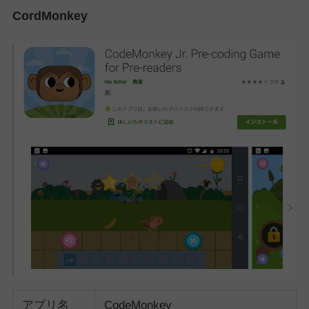
CordMonkey
アプリ名
CodeMonkey