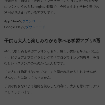
行錯誤力・物語力・表現力・マーケティング力」の6つの力が身
につくというのもSpringin’の特徴で、今後ますます学校や塾での
利用が見込まれているアプリです。
App Storeで
ダウンロード
Google Playで
ダウンロード
子供も大人も楽しみながら学べる学習アプリ5選
子供も楽しめる学習アプリとなると、難しい言語を学ぶのではな
く、ビジュアルプログラミングで「プログラミング的思考」を育
むというスタンスのものがほとんどです。
「大人には物足りないのでは…」と思われるかもしれませんが、
そんなことは決してありません。
子供が飽きないよう趣向を凝らした内容に、大人も思わずワクワ
クしてしまいます。