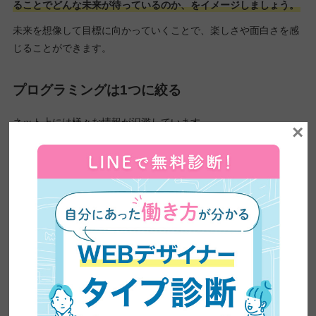
ることでどんな未来が待っているのか、をイメージしましょう。
未来を想像して目標に向かっていくことで、楽しさや面白さを感
じることができます。
プログラミングは1つに絞る
ネット上には様々な情報が氾濫しています。
×
「今、この言語がアツい！」「これを習得しておくと有利」等の
文言が散見されますが、こうした情報を見て色々な言語に挑戦す
ることは、挫折しやすいのでおすすめしません。
もしも作りたいものがない場合、
特に初心者のうちは一番取り組
みやすい言語を1つ選んでしっかりと習得することで、楽しさを
感じるきっかけになるでしょう。
小さな成功体験を積み重ねる