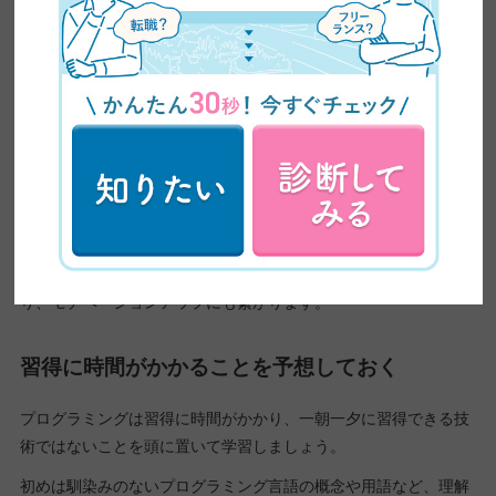
プログラミングは小さな成功体験を積み重ねることで、だんだん
面白くなっていきます。
初めは比較的取り組みやすい言語からスタートして、プログラミ
ングができるようになってきたら徐々に難易度の高いものに挑戦
する。
初めて作ったコンテンツに良い反応が返ってくる。
クライアントから信頼されるようになって少しずつ報酬がアップ
していく。
こうした体験で楽しさを感じるのはもちろん、大きな自信に繋が
り、モチベーションアップにも繋がります。
習得に時間がかかることを予想しておく
プログラミングは習得に時間がかかり、一朝一夕に習得できる技
術ではないことを頭に置いて学習しましょう。
初めは馴染みのないプログラミング言語の概念や用語など、理解