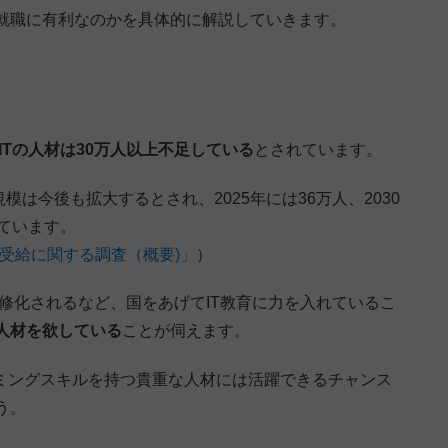
就職に有利なのかを具体的に解説していきます。
ITの人材は30万人以上不足している
とされています。
模は今後も拡大するとされ、2025年には36万人、2030
ています。
材受給に関する調査（概要)」
）
必修化されるなど、国をあげてIT教育に力を入れているこ
人材を欲している
ことが伺えます。
ラミングスキルを持つ貴重な人材には活躍できるチャンス
う。