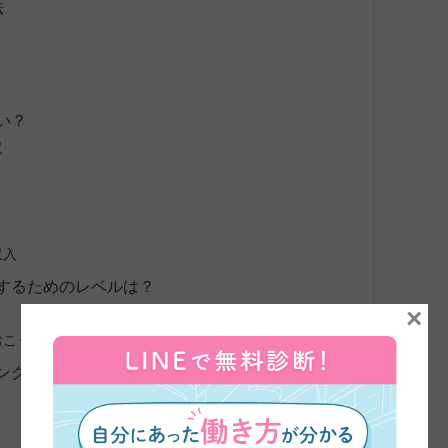
法
い？
収
収入
するためのレベルは？
×
おこう
ング言語