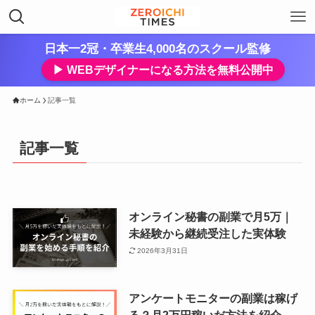
日本一2冠・卒業生4,000名のスクール監修
▶︎ WEBデザイナーになる方法を無料公開中
ホーム
記事一覧
記事一覧
オンライン秘書の副業で月5万｜
未経験から継続受注した実体験
2026年3月31日
アンケートモニターの副業は稼げ
る？月2万円稼いだ方法を紹介