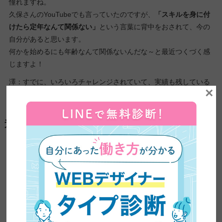
憧れますね。
久保さんのYouTubeでも言っていたのですが、
「スキルを身に付
けたら定年なんて関係ない」
という言葉に背中をおされて、今の
自分があると思います。
何かを始めるにも年齢なんて関係ないんだな～と最近つくづく感
じますよ！
澤：すでに、いろいろチャレンジされていて、実績も残している
×
常山さんに言われると、説得力がありますね！
迷っている方に向けてメッセージ
常山：もし、今いろんなスクールを見られていて迷っているので
あれば、
このムービーアカデミーをおすすめしたいです！
それは、
「ここなら信頼できる！」
という信頼感があるからで
す。気になった方は、久保さんのYouTubeや他の方の体験記など
を見てみてください。