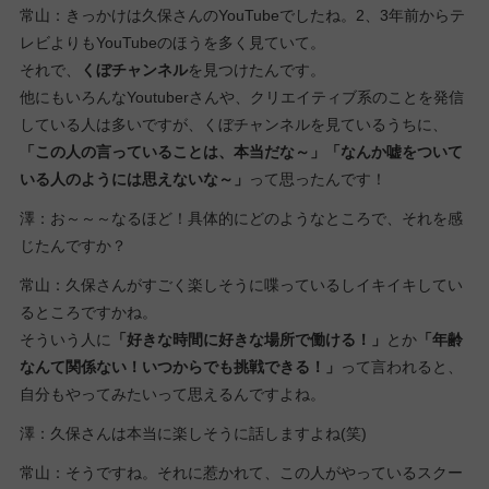
常山：きっかけは久保さんのYouTubeでしたね。2、3年前からテ
レビよりもYouTubeのほうを多く見ていて。
それで、
くぼチャンネル
を見つけたんです。
他にもいろんなYoutuberさんや、クリエイティブ系のことを発信
している人は多いですが、くぼチャンネルを見ているうちに、
「この人の言っていることは、本当だな～」「なんか嘘をついて
いる人のようには思えないな～」
って思ったんです！
澤：お～～～なるほど！具体的にどのようなところで、それを感
じたんですか？
常山：久保さんがすごく楽しそうに喋っているしイキイキしてい
るところですかね。
そういう人に
「好きな時間に好きな場所で働ける！」
とか
「年齢
なんて関係ない！いつからでも挑戦できる！」
って言われると、
自分もやってみたいって思えるんですよね。
澤：久保さんは本当に楽しそうに話しますよね(笑)
常山：そうですね。それに惹かれて、この人がやっているスクー