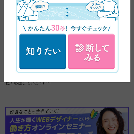
今回、卒業生インタビューに応じてくれた常山さん。
私が一番印象的だったのは、一番初めに動画編集をした職場での
忘年会の動画についてお話してくれているときでした。
そこでの、
感動や達成感
、
動画編集の楽しさ
を、とても楽しそう
にお話してくれました。
また、年齢なんて関係ないという姿勢で、いろいろなことにチャ
レンジする常山さんの姿に背中をおされる人も多いのではないで
しょうか。
これからも、独立するという夢に向かって、頑張ってください
ね！応援しています(^^）