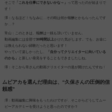
そこで
「これを仕事にできないかな～」
って思ったのが始まりで
す！
澤：なるほど！ちなみに…その時は何か報酬とかもらったんです
か…？
常山：このときは、報酬は一銭も頂いていません。
動画編集には全部で
30時間以上
かけた気がします。でも、お金に
は換えられない経験だったと思います！
やっていて楽しかったし、
「自分ってクリエイターに向いている
のかも」
と新しい発見をすることもできましたしね。
澤：そこから常さんの動画クリエイターの道が開けたんですね！
ムビアカを選んだ理由は、“久保さんの圧倒的信
頼感”
澤：動画編集に興味をもったわけですが、そこからどうしてムー
ビーアカデミーを受けようと思ったのですか？