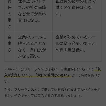
責
仕事上でのトラ
正社員の指示のもとで
任
ブルや社会保障
働くので責任は少な
の
など全てが自己
い。
重
責任になる。
さ
自
企業のルールに
企業が決めているルー
由
縛られることが
ルに従う必要があるた
さ
なく、自由度が
め自由度は低い。
かなり高い。
アルバイトはフリーランスとは違い、自由度が低い代わりに
「収
入が安定している」「責任の範囲が小さい」
という特徴がありま
す。
普段、フリーランスとして働いている感覚のままアルバイトをす
ると、そのギャップに苦労するので注意しましょう。