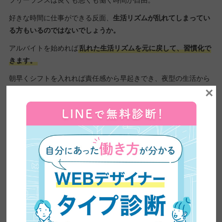
好きな時間に仕事ができる反面、
生活リズムが乱れてしまってい
る方もいるのではないでしょうか。
アルバイトを始めれば
乱れた生活リズムを元に戻して、習慣化で
きます。
朝早くシフトを入れれば責任感から早起きでき、夜型の生活から
×
朝型の生活に変えられるのです。
生活リズムが整えば、体調も良くなるのでフリーランスとしての
生産性も上がっていきますよ。
ただし、時給がいいからといって夜勤のバイトや終わるのが遅い
飲食店のバイトをすると本末転倒です。
フリーランスの仕事に悪影響が出ないように選んでくださいね。
新たな出会いがある
アルバイトを始めると、出会う人や得られる知識が増えます。