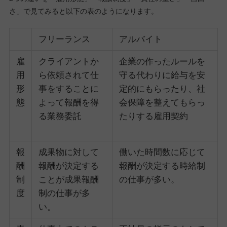
さ」で見てみると以下の表のようになります。
フリーランス
アルバイト
雇
クライアントか
企業の作ったルールを
用
ら依頼されて仕
守る代わりに給与を安
形
事をすることに
定的にもらったり、社
態
よって報酬を得
会保障を整えてもらっ
る業務委託
たりする雇用契約
報
成果物に対して
働いた時間数に応じて
酬
報酬が決定する
報酬が決定する時給制
制
ことが成果報酬
の仕事が多い。
度
制の仕事が多
い。