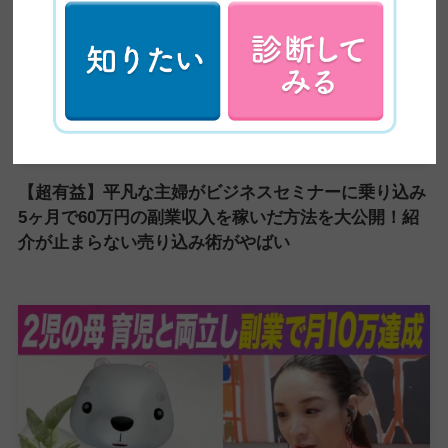
【超有益】平凡な主婦がビジネスセミナーに乗り込み
5ヶ月で60万円の副業収入を稼いだ方法を大公開！紹
介が止まらない売り込み術がやばい