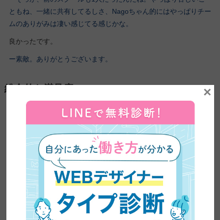
ともね、一緒に共有してるしさ、Nagoちゃん的にはやっぱりチー
ムのありがみは凄い感じてる感じかな。
良かったです。
ー素敵。ありがとうございます。
総合的な満足度
×
ー45日終えた今の感じとしては、満足度で言ったらどれくらいな
んかな？
星いくつとかいうことすか？
ー星いくつでもいいよ（笑）。
何%とか？
ー何%とかでもいいよ。星いくつかにしとく？
五つ星だったら5点です。