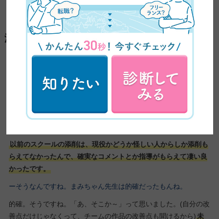
ー素敵。ありがとうございます。
添削について
ー現役のWEBデザイナーさんからの添削受けたと思いますが、そ
の点はどうでしたか？
もうちょっと厳しい言葉をもらってもいいなって思ってたけど、
多分それ私がポジティブでへこまない人間だからですね（笑）。
ナイーブな人とかには、あれぐらいの方がいいよなって思ってま
す。
以前のスクールの添削は、現役かどうか怪しい人からしか添削も
らえてなかったんで、確実なコメントとか指導がもらえて凄い良
かったです。
ーそうなんですね。まみちゃん先生は的確だったもんね。
的確。そうですね。「あ、そこか～」って思いました。(自分の改
善点だけじゃなくって、チームの作品の改善点も聞けるから)
未