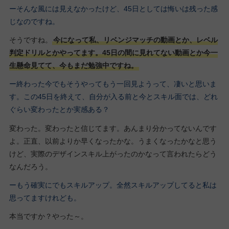
ーそんな風には見えなかったけど、45日としては悔いは残った感
じなのですね。
そうですね。
今になって私、リベンジマッチの動画とか、レベル
判定ドリルとかやってます。45日の間に見れてない動画とか今一
生懸命見てて、今もまだ勉強中ですね。
ー終わった今でもそうやってもう一回見ようって、凄いと思いま
す。この45日を終えて、自分が入る前と今とスキル面では、どれ
ぐらい変わったとか実感ある？
変わった。変わったと信じてます。あんまり分かってないんです
よ。正直、以前よりか早くなったかな。うまくなったかなと思う
けど、実際のデザインスキル上がったのかなって言われたらどう
なんだろう。
ーもう確実にでもスキルアップ。全然スキルアップしてると私は
思ってますけれども。
本当ですか？やった～。