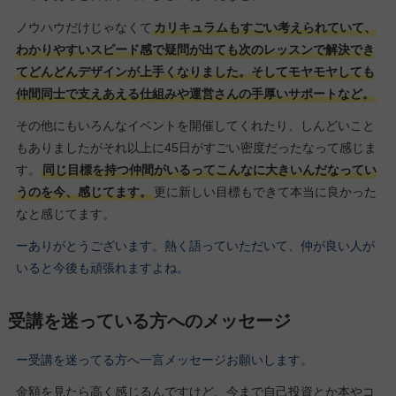
ノウハウだけじゃなくて
カリキュラムもすごい考えられていて、
わかりやすいスピード感で疑問が出ても次のレッスンで解決でき
てどんどんデザインが上手くなりました。そしてモヤモヤしても
仲間同士で支えあえる仕組みや運営さんの手厚いサポートなど。
その他にもいろんなイベントを開催してくれたり、しんどいこと
もありましたがそれ以上に45日がすごい密度だったなって感じま
す。
同じ目標を持つ仲間がいるってこんなに大きいんだなってい
うのを今、感じてます。
更に新しい目標もできて本当に良かった
なと感じてます。
ーありがとうございます。熱く語っていただいて、仲が良い人が
いると今後も頑張れますよね。
受講を迷っている方へのメッセージ
ー受講を迷ってる方へ一言メッセージお願いします。
金額を見たら高く感じるんですけど、今まで自己投資とか本やコ