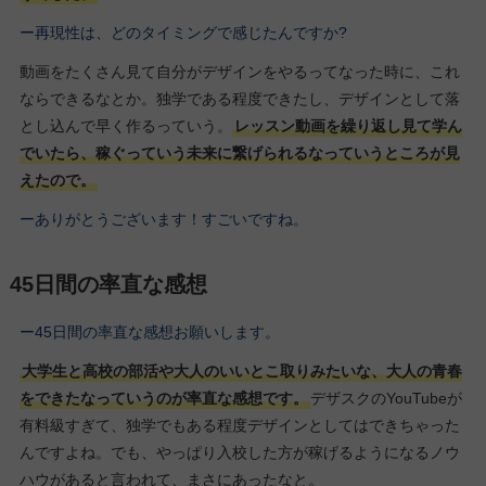
ー再現性は、どのタイミングで感じたんですか?
動画をたくさん見て自分がデザインをやるってなった時に、これ
ならできるなとか。独学である程度できたし、デザインとして落
とし込んで早く作るっていう。
レッスン動画を繰り返し見て学ん
でいたら、稼ぐっていう未来に繋げられるなっていうところが見
えたので。
ーありがとうございます！すごいですね。
45日間の率直な感想
ー45日間の率直な感想お願いします。
大学生と高校の部活や大人のいいとこ取りみたいな、大人の青春
をできたなっていうのが率直な感想です。
デザスクのYouTubeが
有料級すぎて、独学でもある程度デザインとしてはできちゃった
んですよね。でも、やっぱり入校した方が稼げるようになるノウ
ハウがあると言われて、まさにあったなと。