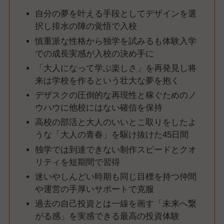
自分の夢を叶える手段としてデザインを選
択し排水の陣の覚悟で入校
慎重派な性格から独学を試みるも体験入学
での成長実感が入校の決め手に
「大人になって学ぶ楽しさ」を再発見し将
来は学校を作るという壮大な夢を抱く
デザスクの圧倒的な再現性と稼ぐためのノ
ウハウに他校にはない確信を保持
高校の部活と大人のいいとこ取りをしたよ
うな「大人の青春」を駆け抜けた45日間
独学では到達できない制作スピードとクオ
リティを短期間で習得
迷いやしんどい時期も同じ目標を持つ仲間
や運営の手厚いサポートで克服
過去の自己投資とは一線を画す「未来へ繋
がる感」を実感できる最高の投資体験