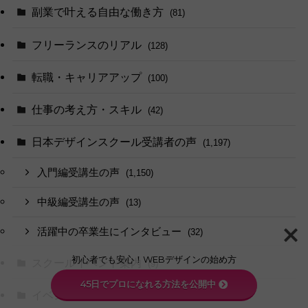
副業で叶える自由な働き方
(81)
フリーランスのリアル
(128)
転職・キャリアアップ
(100)
仕事の考え方・スキル
(42)
日本デザインスクール受講者の声
(1,197)
入門編受講生の声
(1,150)
中級編受講生の声
(13)
活躍中の卒業生にインタビュー
(32)
初心者でも安心！WEBデザインの始め方
スクールイベント案内
(9)
45日でプロになれる方法を公開中
イベントレポート・体験記
(30)