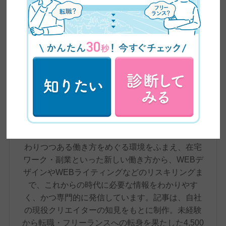
ZEROICHI TIMES by 日本デザイン 編集部
株式会社日本デザインが運営するメディア、
ZEROICHI TIMESは、副業・兼業の解禁や普及、
AIの台頭によるスキル需要の変化など、大きく変
わりつつある働き方をめぐる環境をふまえ、在宅
ワーク・副業といった新しい働き方から、WEBデ
ザインやWEBライティングなどのリスキリングま
で、これからの時代に必要な情報をわかりやす
く、かつ専門的に発信しています。記事は、自社
の現役クリエイターの知見をもとに制作。未経験
から転職・フリーランスへの転身を果たした4,500