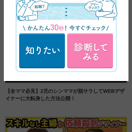
卒業生実績インタビュー
【全ママ必見】2児のシンママが脱サラしてWEBデザ
イナーに大転身した方法公開！