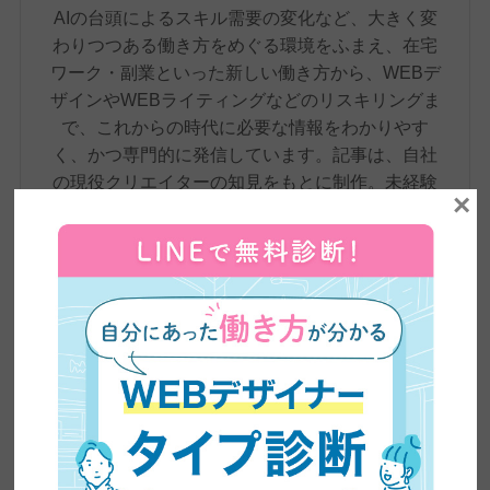
AIの台頭によるスキル需要の変化など、大きく変
わりつつある働き方をめぐる環境をふまえ、在宅
ワーク・副業といった新しい働き方から、WEBデ
ザインやWEBライティングなどのリスキリングま
で、これからの時代に必要な情報をわかりやす
く、かつ専門的に発信しています。記事は、自社
の現役クリエイターの知見をもとに制作。未経験
×
から転職・フリーランスへの転身を果たした4,500
名超の卒業生の実体験や、実際のインタビューも
交えながら、スキル習得からキャリア形成まで、
学びのあらゆる段階で役立つ、正確で信頼性の高
い情報をお届けしています。