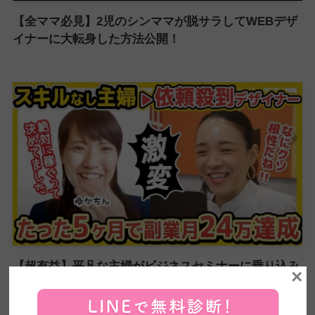
【全ママ必見】2児のシンママが脱サラしてWEBデザ
イナーに大転身した方法公開！
【超有益】平凡な主婦がビジネスセミナーに乗り込み
×
5ヶ月で60万円の副業収入を稼いだ方法を大公開！紹
介が止まらない売り込み術がやばい