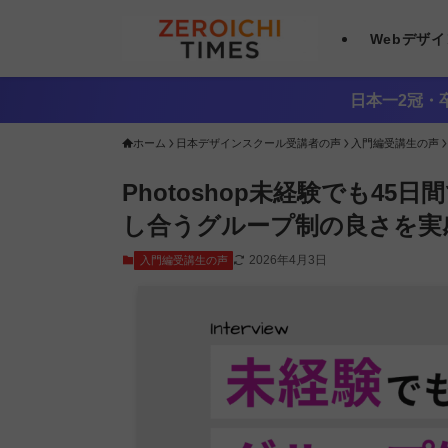
Webデザ
日本一2冠・卒
ホーム
日本デザインスクール受講者の声
入門編受講生の声
Photoshop未経験でも4
し合うグループ制の良さを実
2026年4月3日
入門編受講生の声