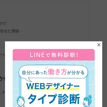
かけ
み出せた理由
×
ージ
かけ
いただきました。よろしくお願いします。
まずは、45日