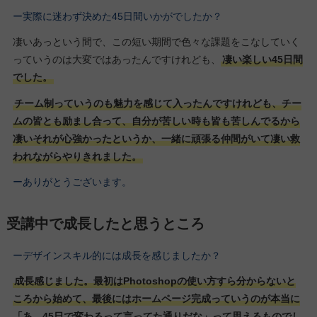
ー実際に迷わず決めた45日間いかがでしたか？
凄いあっという間で、この短い期間で色々な課題をこなしていく
っていうのは大変ではあったんですけれども、
凄い楽しい45日間
でした。
チーム制っていうのも魅力を感じて入ったんですけれども、チー
ムの皆とも励まし合って、自分が苦しい時も皆も苦しんでるから
凄いそれが心強かったというか、一緒に頑張る仲間がいて凄い救
われながらやりきれました。
ーありがとうございます。
受講中で成長したと思うところ
ーデザインスキル的には成長を感じましたか？
成長感じました。最初はPhotoshopの使い方すら分からないと
ころから始めて、最後にはホームページ完成っていうのが本当に
「あ、45日で変わるって言ってた通りだな」って思えるものでし