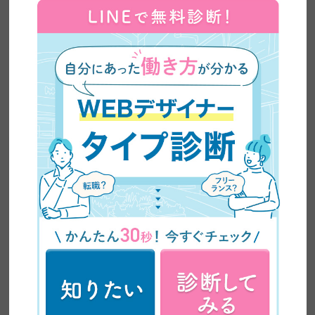
【全ママ必見】2児のシンママが脱サラしてWEBデザ
イナーに大転身した方法公開！