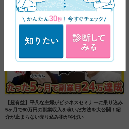
【全ママ必見】2児のシンママが脱サラしてWEBデザ
イナーに大転身した方法公開！
【超有益】平凡な主婦がビジネスセミナーに乗り込み
5ヶ月で60万円の副業収入を稼いだ方法を大公開！紹
介が止まらない売り込み術がやばい