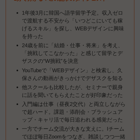
1年後3月に韓国へ語学留学予定。収入ゼロ
で渡航する不安から「いつどこにいても稼
げるスキル」を探し、WEBデザインに興味
を持った
24歳を前に「結婚・仕事・将来」を考え、
「挑戦してこなかった」と感じて留学とデ
ザスクの“W挑戦”を決意
YouTubeで「WEBデザイン」と検索し、久
保さんの動画がきっかけでデザスクを知る
他スクールも比較したが、セミナーで親身
に話を聞いてもらえたことが好印象だった
入門編は仕事（昼夜2交代）と両立しながら
で超ハード。課題・添削会・ブラッシュア
ップ・キャリ活で毎日追われる感覚だった
一方でチーム交流が大きな支えに。Iチーム
でほぼ毎日Zoomをつなぎ、雑談しつつ一緒