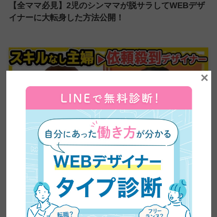
【全ママ必見】2児のシンママが脱サラしてWEBデザ
イナーに大転身した方法公開！
×
【超有益】平凡な主婦がビジネスセミナーに乗り込み
5ヶ月で60万円の副業収入を稼いだ方法を大公開！紹
介が止まらない売り込み術がやばい