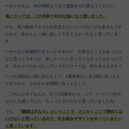
ーきゃすみん、45日間終えてみて感想をぜひ教えてください。
私にとっては、この内容で45日は短いなと思いました。
でも、私の勉強スタイルを見直さないといけないのもあるんです
けれど、皆さんと一緒に楽しくできてよかったなと思っていま
す。
ーやっぱり短期間でぎゅっとやるので、大変なところもあったか
なと思うんですけど、楽しかったと言ってくださってよかったで
す。めちゃつらかったっていうエピソードは、何かありますか？
いつも添削会に間に合わなくて。1番最初のときは間に合ったん
ですけれど、それから全部間に合ってなくて。
「これじゃダメなんだ。もう1回最初から」って、レッスン4や5
はそんな感じでした。ちょっとダメだなと思っていましたね。
でも、
『継続は力なり』ということで、とにかくここで諦めては
いけないと思っているので、引き続きデザインをやっていきたい
と思っています。