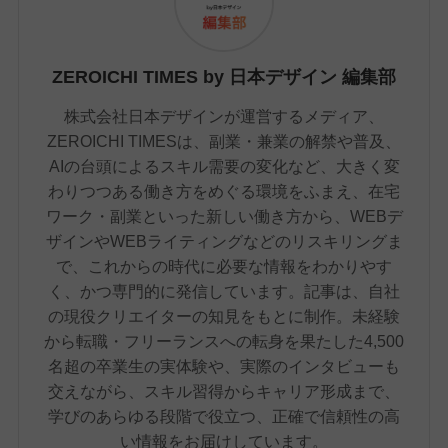
ZEROICHI TIMES by 日本デザイン 編集部
株式会社日本デザインが運営するメディア、
ZEROICHI TIMESは、副業・兼業の解禁や普及、
AIの台頭によるスキル需要の変化など、大きく変
わりつつある働き方をめぐる環境をふまえ、在宅
ワーク・副業といった新しい働き方から、WEBデ
ザインやWEBライティングなどのリスキリングま
で、これからの時代に必要な情報をわかりやす
く、かつ専門的に発信しています。記事は、自社
の現役クリエイターの知見をもとに制作。未経験
から転職・フリーランスへの転身を果たした4,500
名超の卒業生の実体験や、実際のインタビューも
交えながら、スキル習得からキャリア形成まで、
学びのあらゆる段階で役立つ、正確で信頼性の高
い情報をお届けしています。