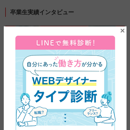
卒業生実績インタビュー
×
【全ママ必見】2児のシンママが脱サラしてWEBデザ
イナーに大転身した方法公開！