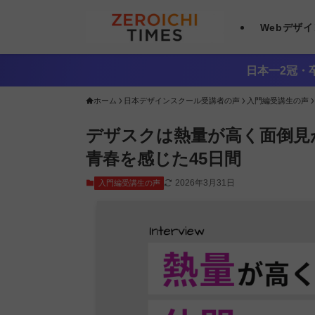
Webデザ
日本一2冠・卒
ホーム
日本デザインスクール受講者の声
入門編受講生の声
デザスクは熱量が高く面倒見
青春を感じた45日間
2026年3月31日
入門編受講生の声