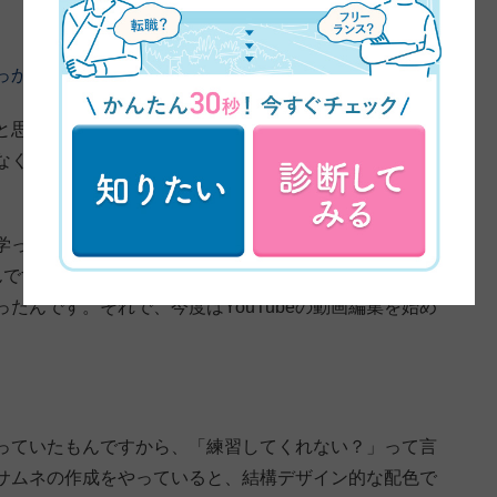
っかけについてお伺いしてもいいですか？
と思って、ちょこちょこパートをやってきたんですけ
なくて…。
在宅でできる仕事はないかなとずっと思って
学っていうんですけど、その関係で名刺を作ってほしい
んですね。そのとき、結構楽しいなと思ったのと喜ばれ
たんです。それで、今度はYouTubeの動画編集を始め
っていたもんですから、「練習してくれない？」って言
サムネの作成をやっていると、結構デザイン的な配色で