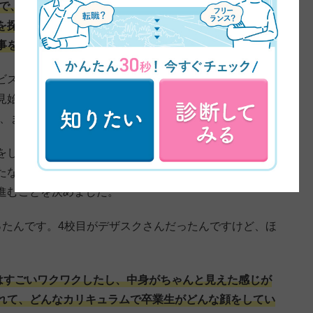
で、駆け込みで申し込み、ぎりぎり10月に間に合った感
を探していて、パートや業務委託、サービスを作って販
事を変えたいと思ったんですね。
ビスを作るというよりかは、サポート業だったり依頼し
見始めました。そこで、在宅の仕事を見ていると、WEB
で、まず候補にあがりました。
をしたり。自分でサービスを作るとサイトも自分で作ら
たなかったなという思いも重なり…。「ちゃんと作れる
進むことを決めました。
ったんです。4校目がデザスクさんだったんですけど、ほ
はすごいワクワクしたし、中身がちゃんと見えた感じが
れて、どんなカリキュラムで卒業生がどんな顔をしてい