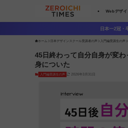
Webデザ
日本一2冠・卒
ホーム
日本デザインスクール受講者の声
入門編受講生の声
45日終わって自分自身が変
身についた
2026年3月31日
入門編受講生の声