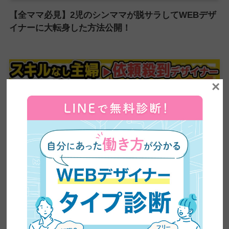
【全ママ必見】2児のシンママが脱サラしてWEBデザ
イナーに大転身した方法公開！
×
【超有益】平凡な主婦がビジネスセミナーに乗り込み
5ヶ月で60万円の副業収入を稼いだ方法を大公開！紹
介が止まらない売り込み術がやばい