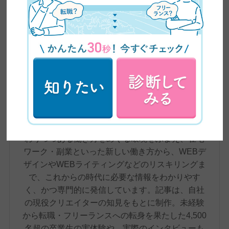
ZEROICHI TIMES by 日本デザイン 編集部
株式会社日本デザインが運営するメディア、
ZEROICHI TIMESは、副業・兼業の解禁や普及、
AIの台頭によるスキル需要の変化など、大きく変
わりつつある働き方をめぐる環境をふまえ、在宅
ワーク・副業といった新しい働き方から、WEBデ
ザインやWEBライティングなどのリスキリングま
で、これからの時代に必要な情報をわかりやす
く、かつ専門的に発信しています。記事は、自社
の現役クリエイターの知見をもとに制作。未経験
から転職・フリーランスへの転身を果たした4,500
名超の卒業生の実体験や、実際のインタビューも