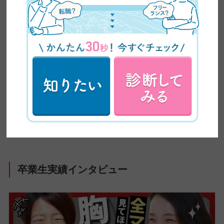
で、これからの時代に必要な情報をわかりやす
く、かつ専門的に発信しています。記事は、自社
の現役クリエイターの知見をもとに制作。未経験
から転職・フリーランスへの転身を果たした4,500
名超の卒業生の実体験や、実際のインタビューも
交えながら、スキル習得からキャリア形成まで、
学びのあらゆる段階で役立つ、正確で信頼性の高
い情報をお届けしています。
卒業生実績インタビュー