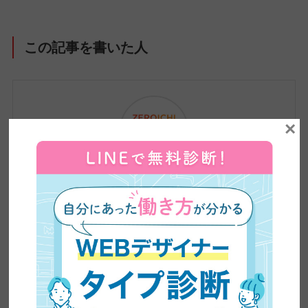
この記事を書いた人
×
ZEROICHI TIMES by 日本デザイン 編集部
株式会社日本デザインが運営するメディア、
ZEROICHI TIMESは、副業・兼業の解禁や普及、
AIの台頭によるスキル需要の変化など、大きく変
わりつつある働き方をめぐる環境をふまえ、在宅
ワーク・副業といった新しい働き方から、WEBデ
ザインやWEBライティングなどのリスキリングま