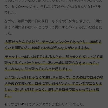
ためにパソコン初めて購入したっていうぐらいのレベルだったの
で、もうZoomとかも、それだけで冷や汗が出るみたいなレベル
でした。
なので、毎回の提出日の前日、もう冷や汗が出る感じで、「間に
合う？間に合わない？どうやって提出するの？」みたいな感じだ
った。
大変だったんですけど、チームのメンバーであったり、100名近
くいる同期の方。100名もいれば色んな人がいますよね。
チャットいっぱいあげてくれる人とか、黙々会とか立ち上げて頑
張ってるメンバーとかいて「私も一緒に頑張らなきゃ」ってい
う、みんなに引っ張ってもらった感じです。
ただ楽しいだけじゃなくて厳しさも知って、この45日で自分の弱
さを改めて知って、自分に甘い部分だとか、すごい学びになりま
した。楽しむだけじゃなく、厳しさを自分で知ったっていう感
じ。
もうすごい45日でアップダウンが激しい45日でした。